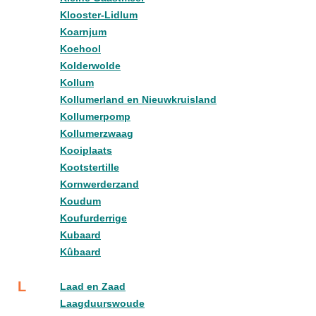
Klooster-Lidlum
Koarnjum
Koehool
Kolderwolde
Kollum
Kollumerland en Nieuwkruisland
Kollumerpomp
Kollumerzwaag
Kooiplaats
Kootstertille
Kornwerderzand
Koudum
Koufurderrige
Kubaard
Kûbaard
L
Laad en Zaad
Laagduurswoude