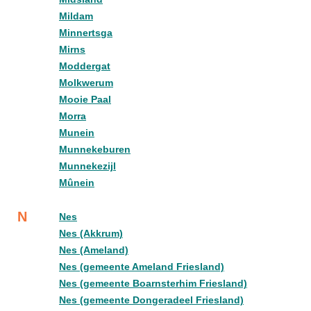
Mildam
Minnertsga
Mirns
Moddergat
Molkwerum
Mooie Paal
Morra
Munein
Munnekeburen
Munnekezijl
Mûnein
N
Nes
Nes (Akkrum)
Nes (Ameland)
Nes (gemeente Ameland Friesland)
Nes (gemeente Boarnsterhim Friesland)
Nes (gemeente Dongeradeel Friesland)