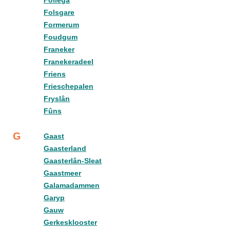
Follega
Folsgare
Formerum
Foudgum
Franeker
Franekeradeel
Friens
Frieschepalen
Fryslân
Fûns
G
Gaast
Gaasterland
Gaasterlân-Sleat
Gaastmeer
Galamadammen
Garyp
Gauw
Gerkesklooster