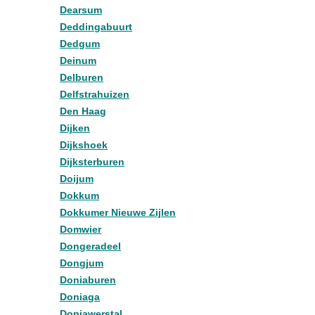
Dearsum
Deddingabuurt
Dedgum
Deinum
Delburen
Delfstrahuizen
Den Haag
Dijken
Dijkshoek
Dijksterburen
Doijum
Dokkum
Dokkumer Nieuwe Zijlen
Domwier
Dongeradeel
Dongjum
Doniaburen
Doniaga
Doniawerstal