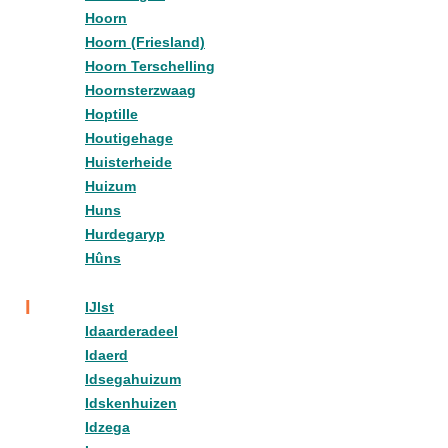
Hoorn
Hoorn (Friesland)
Hoorn Terschelling
Hoornsterzwaag
Hoptille
Houtigehage
Huisterheide
Huizum
Huns
Hurdegaryp
Hûns
I
IJlst
Idaarderadeel
Idaerd
Idsegahuizum
Idskenhuizen
Idzega