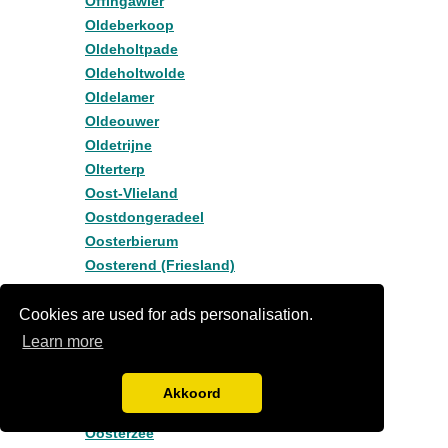
Offingawier
Oldeberkoop
Oldeholtpade
Oldeholtwolde
Oldelamer
Oldeouwer
Oldetrijne
Olterterp
Oost-Vlieland
Oostdongeradeel
Oosterbierum
Oosterend (Friesland)
Oosterend Terschelling
Oosternijkerk
Cookies are used for ads personalisation.
Oosterstreek
Learn more
Oosterwolde
Oosterwolde (Friesland)
Akkoord
Oosterwolde fr
Oosterzee