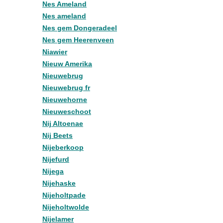
Nes Ameland
Nes ameland
Nes gem Dongeradeel
Nes gem Heerenveen
Niawier
Nieuw Amerika
Nieuwebrug
Nieuwebrug fr
Nieuwehorne
Nieuweschoot
Nij Altoenae
Nij Beets
Nijeberkoop
Nijefurd
Nijega
Nijehaske
Nijeholtpade
Nijeholtwolde
Nijelamer