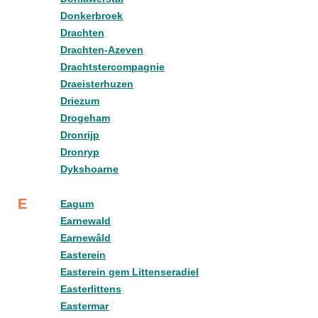
Donkerbroek
Drachten
Drachten-Azeven
Drachtstercompagnie
Draeisterhuzen
Driezum
Drogeham
Dronrijp
Dronryp
Dykshoarne
E
Eagum
Earnewald
Earnewâld
Easterein
Easterein gem Littenseradiel
Easterlittens
Eastermar