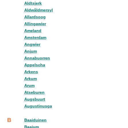
Aldtsjerk
Aldwâldmersyl
Allardsoog
Allingawier
Ameland
Amsterdam
Angwier
Anjum
Annabuorren
Appelscha
Arkens
Arkum
Arum
Atseburen
Augsbuurt
Augustinusga
B
Baaiduinen
Baaium