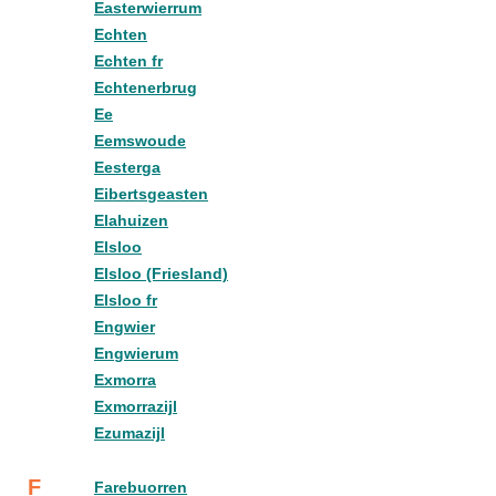
Easterwierrum
Echten
Echten fr
Echtenerbrug
Ee
Eemswoude
Eesterga
Eibertsgeasten
Elahuizen
Elsloo
Elsloo (Friesland)
Elsloo fr
Engwier
Engwierum
Exmorra
Exmorrazijl
Ezumazijl
F
Farebuorren