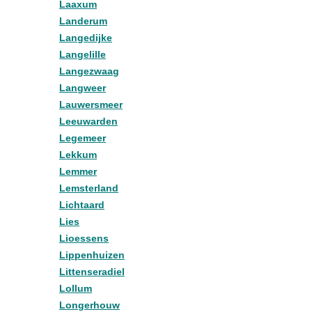
Laaxum
Landerum
Langedijke
Langelille
Langezwaag
Langweer
Lauwersmeer
Leeuwarden
Legemeer
Lekkum
Lemmer
Lemsterland
Lichtaard
Lies
Lioessens
Lippenhuizen
Littenseradiel
Lollum
Longerhouw