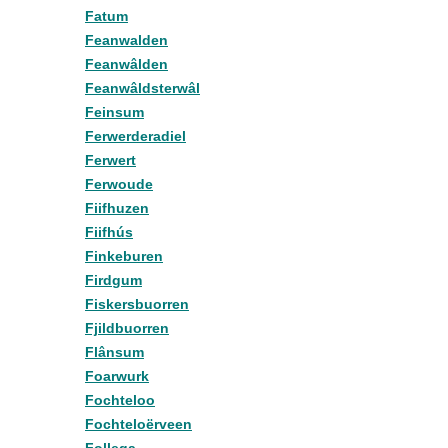
Fatum
Feanwalden
Feanwâlden
Feanwâldsterwâl
Feinsum
Ferwerderadiel
Ferwert
Ferwoude
Fiifhuzen
Fiifhús
Finkeburen
Firdgum
Fiskersbuorren
Fjildbuorren
Flânsum
Foarwurk
Fochteloo
Fochteloërveen