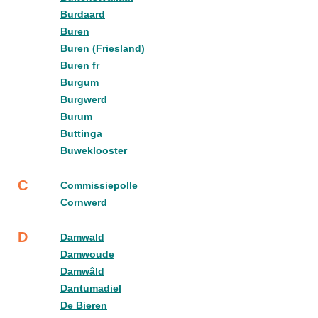
Burdaard
Buren
Buren (Friesland)
Buren fr
Burgum
Burgwerd
Burum
Buttinga
Buweklooster
C
Commissiepolle
Cornwerd
D
Damwald
Damwoude
Damwâld
Dantumadiel
De Bieren