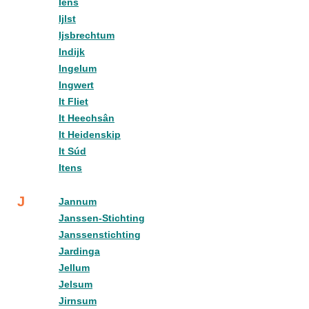
Iens
Ijlst
Ijsbrechtum
Indijk
Ingelum
Ingwert
It Fliet
It Heechsân
It Heidenskip
It Súd
Itens
J
Jannum
Janssen-Stichting
Janssenstichting
Jardinga
Jellum
Jelsum
Jirnsum