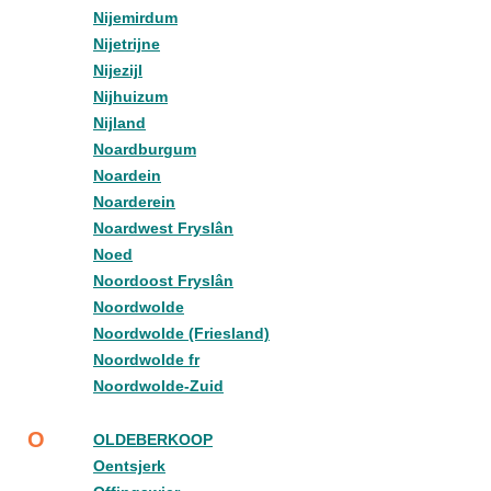
Nijemirdum
Nijetrijne
Nijezijl
Nijhuizum
Nijland
Noardburgum
Noardein
Noarderein
Noardwest Fryslân
Noed
Noordoost Fryslân
Noordwolde
Noordwolde (Friesland)
Noordwolde fr
Noordwolde-Zuid
O
OLDEBERKOOP
Oentsjerk