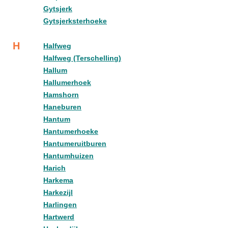
Gytsjerk
Gytsjerksterhoeke
H
Halfweg
Halfweg (Terschelling)
Hallum
Hallumerhoek
Hamshorn
Haneburen
Hantum
Hantumerhoeke
Hantumeruitburen
Hantumhuizen
Harich
Harkema
Harkezijl
Harlingen
Hartwerd