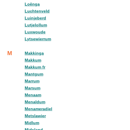
Loënga
Luchtenveld
Luinjeberd
Lutjelollum
Luxwoude
Lytsewierrum
M
Makkinga
Makkum
Makkum fr
Mantgum
Marrum
Marsum
Menaam
Menaldum
Menameradiel
Metslawier
Midlum
Midsland