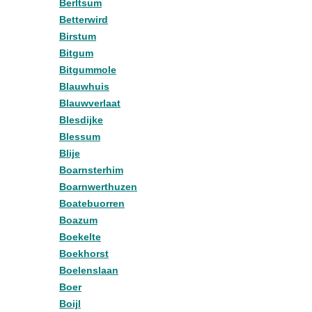
Berltsum
Betterwird
Birstum
Bitgum
Bitgummole
Blauwhuis
Blauwverlaat
Blesdijke
Blessum
Blije
Boarnsterhim
Boarnwerthuzen
Boatebuorren
Boazum
Boekelte
Boekhorst
Boelenslaan
Boer
Boijl