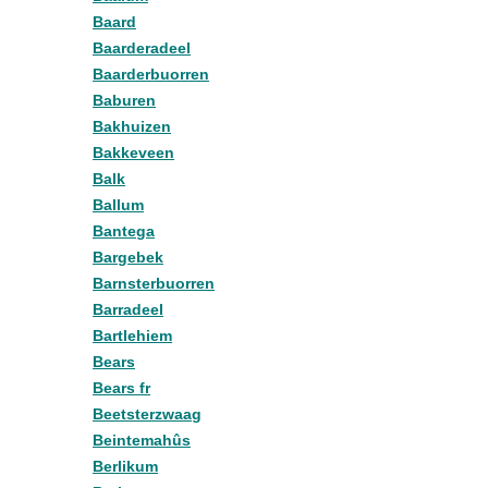
Baard
Baarderadeel
Baarderbuorren
Baburen
Bakhuizen
Bakkeveen
Balk
Ballum
Bantega
Bargebek
Barnsterbuorren
Barradeel
Bartlehiem
Bears
Bears fr
Beetsterzwaag
Beintemahûs
Berlikum