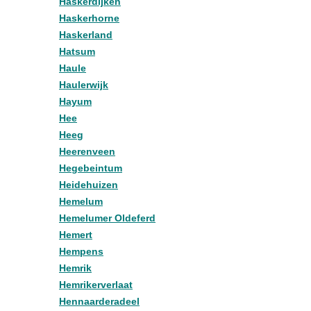
Haskerdijken
Haskerhorne
Haskerland
Hatsum
Haule
Haulerwijk
Hayum
Hee
Heeg
Heerenveen
Hegebeintum
Heidehuizen
Hemelum
Hemelumer Oldeferd
Hemert
Hempens
Hemrik
Hemrikerverlaat
Hennaarderadeel