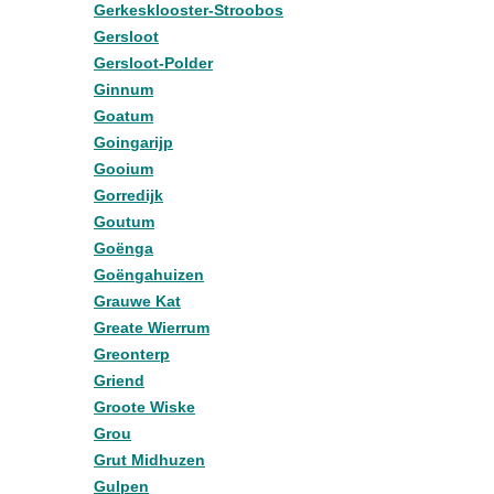
Gerkesklooster-Stroobos
Gersloot
Gersloot-Polder
Ginnum
Goatum
Goingarijp
Gooium
Gorredijk
Goutum
Goënga
Goëngahuizen
Grauwe Kat
Greate Wierrum
Greonterp
Griend
Groote Wiske
Grou
Grut Midhuzen
Gulpen