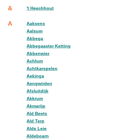
&
't Heechhout
A
Aaksens
Aalsum
Abbega
Abbegaaster Ketting
Abbenwier
Achlum
Achtkarspelen
Aekinga
Aengwirden
Afsluitdijk
Akkrum
Akmarijp
Ald Beets
Ald Terp
Alde Leie
Aldeboarn