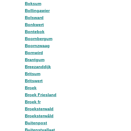
Boksum
Bollingawier
Bolsward
Bonkwert
Bontebok
Boornbergum
Boornzwaag
Bornwird
Brantgum
Breezanddijk
Britsum
Britswert
Broek
Broek Friesland
Broek fr
Broeksterwald
Broeksterwâld
Buitenpost
Buitenstvallaat