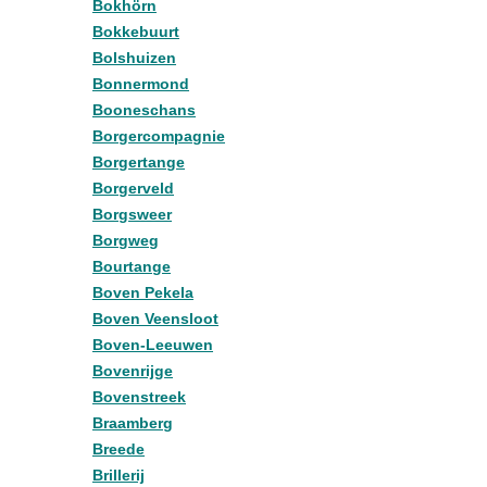
Bokhörn
Bokkebuurt
Bolshuizen
Bonnermond
Booneschans
Borgercompagnie
Borgertange
Borgerveld
Borgsweer
Borgweg
Bourtange
Boven Pekela
Boven Veensloot
Boven-Leeuwen
Bovenrijge
Bovenstreek
Braamberg
Breede
Brillerij