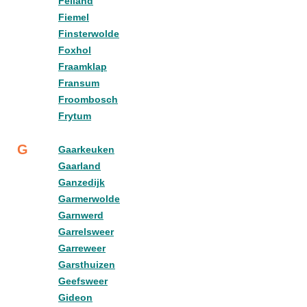
Felland
Fiemel
Finsterwolde
Foxhol
Fraamklap
Fransum
Froombosch
Frytum
G
Gaarkeuken
Gaarland
Ganzedijk
Garmerwolde
Garnwerd
Garrelsweer
Garreweer
Garsthuizen
Geefsweer
Gideon