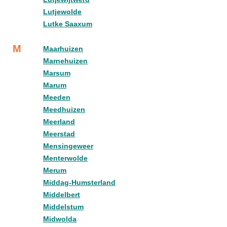
Lutjewolde
Lutke Saaxum
M
Maarhuizen
Marnehuizen
Marsum
Marum
Meeden
Meedhuizen
Meerland
Meerstad
Mensingeweer
Menterwolde
Merum
Middag-Humsterland
Middelbert
Middelstum
Midwolda