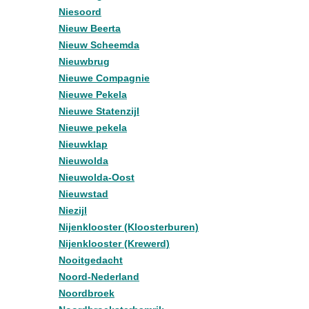
Niesoord
Nieuw Beerta
Nieuw Scheemda
Nieuwbrug
Nieuwe Compagnie
Nieuwe Pekela
Nieuwe Statenzijl
Nieuwe pekela
Nieuwklap
Nieuwolda
Nieuwolda-Oost
Nieuwstad
Niezijl
Nijenklooster (Kloosterburen)
Nijenklooster (Krewerd)
Nooitgedacht
Noord-Nederland
Noordbroek