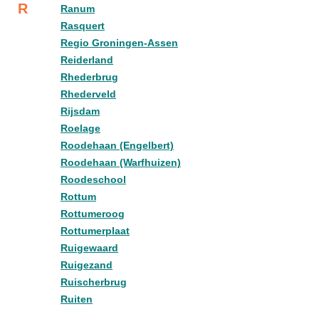
R
Ranum
Rasquert
Regio Groningen-Assen
Reiderland
Rhederbrug
Rhederveld
Rijsdam
Roelage
Roodehaan (Engelbert)
Roodehaan (Warfhuizen)
Roodeschool
Rottum
Rottumeroog
Rottumerplaat
Ruigewaard
Ruigezand
Ruischerbrug
Ruiten