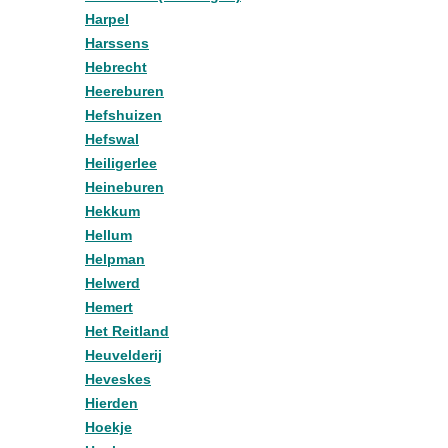
Harpel
Harssens
Hebrecht
Heereburen
Hefshuizen
Hefswal
Heiligerlee
Heineburen
Hekkum
Hellum
Helpman
Helwerd
Hemert
Het Reitland
Heuvelderij
Heveskes
Hierden
Hoekje