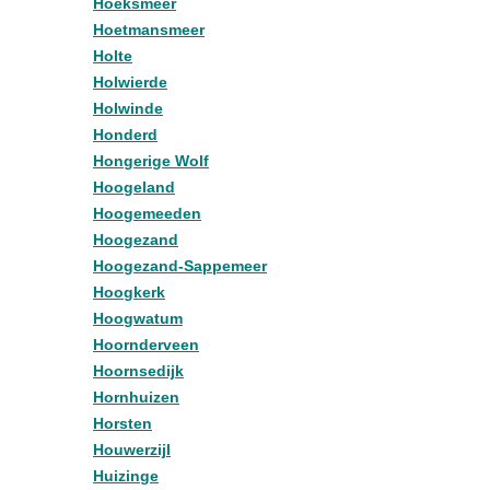
Hoeksmeer
Hoetmansmeer
Holte
Holwierde
Holwinde
Honderd
Hongerige Wolf
Hoogeland
Hoogemeeden
Hoogezand
Hoogezand-Sappemeer
Hoogkerk
Hoogwatum
Hoornderveen
Hoornsedijk
Hornhuizen
Horsten
Houwerzijl
Huizinge