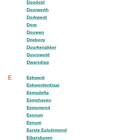
Doodstil
Doorwerth
Dorkwerd
Dorp
Douwen
Drieborg
Duurkenakker
Duurswold
Dwarsdiep
E
Eekwerd
Eekwerderdraai
Eemsdelta
Eemshaven
Eemsmond
Eenrum
Eenum
Eerste Exloërmond
Eibersburen