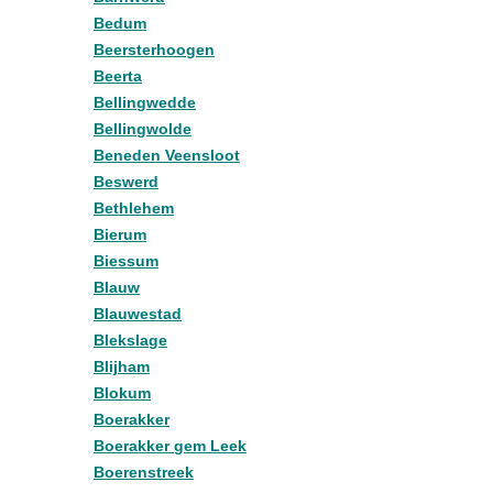
Bedum
Beersterhoogen
Beerta
Bellingwedde
Bellingwolde
Beneden Veensloot
Beswerd
Bethlehem
Bierum
Biessum
Blauw
Blauwestad
Blekslage
Blijham
Blokum
Boerakker
Boerakker gem Leek
Boerenstreek