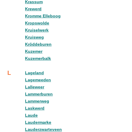
Krassum
Krewerd
Kromme Elleboog
Kropswolde
Kruiselwerk
Kruisweg
Kröddeburen
Kuzemer
Kuzemerbalk
L
Lageland
Lagemeeden
Lalleweer
Lammerburen
Lammerweg
Laskwerd
Laude
Laudermarke
Lauderzwarteveen