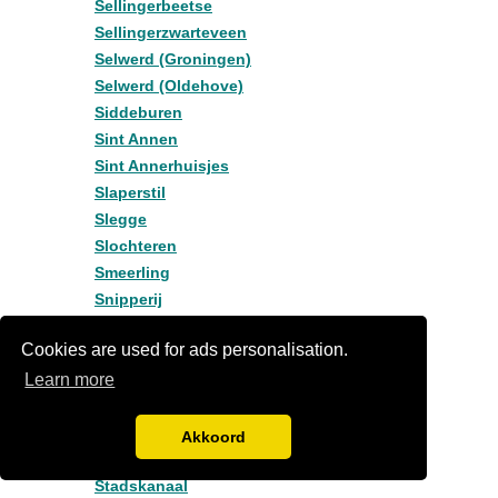
Sellingerbeetse
Sellingerzwarteveen
Selwerd (Groningen)
Selwerd (Oldehove)
Siddeburen
Sint Annen
Sint Annerhuisjes
Slaperstil
Slegge
Slochteren
Smeerling
Snipperij
Solwerd
Cookies are used for ads personalisation.
Spijk
Learn more
Spijk (Groningen)
Spijk gn
Spitsbergen
Akkoord
St Annen
Stadskanaal