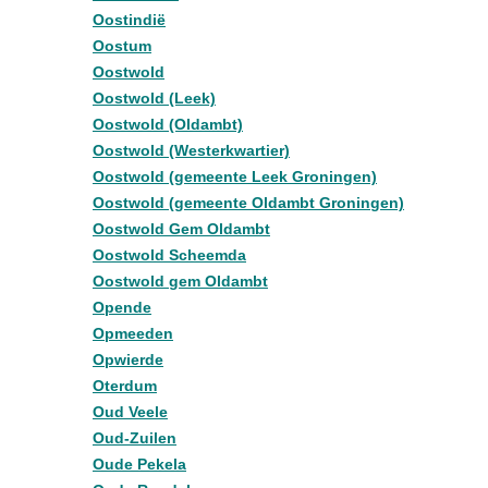
Oostindië
Oostum
Oostwold
Oostwold (Leek)
Oostwold (Oldambt)
Oostwold (Westerkwartier)
Oostwold (gemeente Leek Groningen)
Oostwold (gemeente Oldambt Groningen)
Oostwold Gem Oldambt
Oostwold Scheemda
Oostwold gem Oldambt
Opende
Opmeeden
Opwierde
Oterdum
Oud Veele
Oud-Zuilen
Oude Pekela