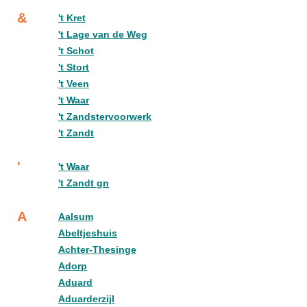
&
't Kret
't Lage van de Weg
't Schot
't Stort
't Veen
't Waar
't Zandstervoorwerk
't Zandt
'
't Waar
't Zandt gn
A
Aalsum
Abeltjeshuis
Achter-Thesinge
Adorp
Aduard
Aduarderzijl