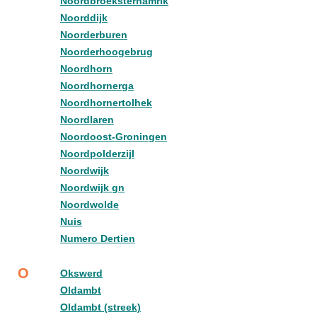
Noordbroeksterhamrik
Noorddijk
Noorderburen
Noorderhoogebrug
Noordhorn
Noordhornerga
Noordhornertolhek
Noordlaren
Noordoost-Groningen
Noordpolderzijl
Noordwijk
Noordwijk gn
Noordwolde
Nuis
Numero Dertien
O
Okswerd
Oldambt
Oldambt (streek)