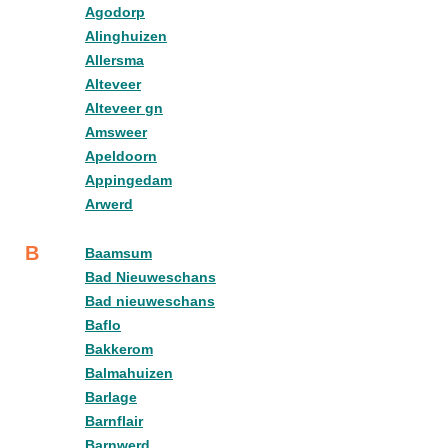
Agodorp
Alinghuizen
Allersma
Alteveer
Alteveer gn
Amsweer
Apeldoorn
Appingedam
Arwerd
B
Baamsum
Bad Nieuweschans
Bad nieuweschans
Baflo
Bakkerom
Balmahuizen
Barlage
Barnflair
Barnwerd