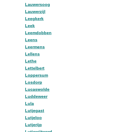
Lauwersoog
Lauwerzijl
Leegkerk
Leek
Leemdobben
Leens
Leermens
Lellens
Lethe
Lettelbert
Loppersum
Losdorp
Lucaswolde
Luddeweer
Lula
Lutjegast
Lutjeloo
Lutjerijp
Lutjewijtwerd