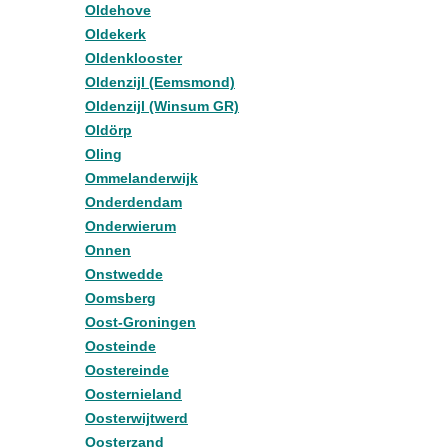
Oldehove
Oldekerk
Oldenklooster
Oldenzijl (Eemsmond)
Oldenzijl (Winsum GR)
Oldörp
Oling
Ommelanderwijk
Onderdendam
Onderwierum
Onnen
Onstwedde
Oomsberg
Oost-Groningen
Oosteinde
Oostereinde
Oosternieland
Oosterwijtwerd
Oosterzand