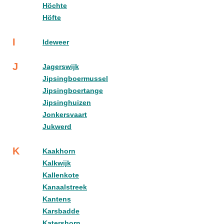
Höchte
Höfte
I
Ideweer
J
Jagerswijk
Jipsingboermussel
Jipsingboertange
Jipsinghuizen
Jonkersvaart
Jukwerd
K
Kaakhorn
Kalkwijk
Kallenkote
Kanaalstreek
Kantens
Karsbadde
Katershorn