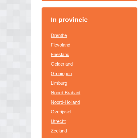
In provincie
Drenthe
Flevoland
Friesland
Gelderland
Groningen
Limburg
Noord-Brabant
Noord-Holland
Overijssel
Utrecht
Zeeland